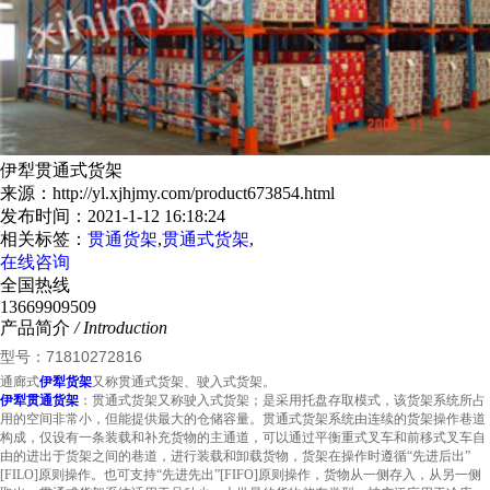
伊犁贯通式货架
来源：http://yl.xjhjmy.com/product673854.html
发布时间：2021-1-12 16:18:24
相关标签：
贯通货架
,
贯通式货架
,
在线咨询
全国热线
13669909509
产品简介
/ Introduction
型号：71810272816
通廊式
伊犁货架
又称
贯通式货架
、
驶入式货架
。
伊犁贯通货架
：贯通式货架又称驶入式货架；是采用托盘存取模式，该货架系统所占
用的空间非常小，但能提供最大的仓储容量。贯通式货架系统由连续的货架操作巷道
构成，仅设有一条装载和补充货物的主通道，可以通过平衡重式叉车和前移式叉车自
由的进出于货架之间的巷道，进行装载和卸载货物，货架在操作时遵循“先进后出”
[FILO]原则操作。也可支持“先进先出”[FIFO]原则操作，货物从一侧存入，从另一侧