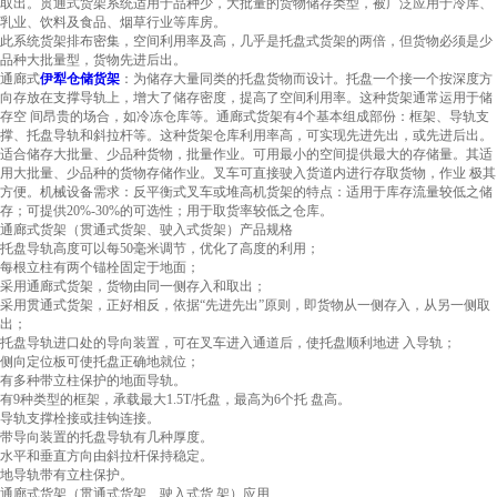
取出。贯通式货架系统适用于品种少，大批量的货物储存类型，被广泛应用于冷库、
乳业、饮料及食品、烟草行业等库房。
此系统货架排布密集，空间利用率及高，几乎是托盘式货架的两倍，但货物必须是少
品种大批量型，货物先进后出。
通廊式
伊犁仓储货架
：为储存大量同类的托盘货物而设计。托盘一个接一个按深度方
向存放在支撑导轨上，增大了储存密度，提高了空间利用率。这种货架通常运用于储
存空 间昂贵的场合，如冷冻仓库等。通廊式货架有4个基本组成部份：框架、导轨支
撑、托盘导轨和斜拉杆等。这种货架仓库利用率高，可实现先进先出，或先进后出。
适合储存大批量、少品种货物，批量作业。可用最小的空间提供最大的存储量。其适
用大批量、少品种的货物存储作业。叉车可直接驶入货道内进行存取货物，作业 极其
方便。机械设备需求：反平衡式叉车或堆高机货架的特点：适用于库存流量较低之储
存；可提供20%-30%的可选性；用于取货率较低之仓库。
通廊式货架（贯通式货架
、
驶入式货架）
产品规格
托盘导轨高度可以每50毫米调节，优化了高度的利用；
每根立柱有两个锚栓固定于地面；
采用通廊式货架，货物由同一侧存入和取出；
采用贯通式货架，正好相反，依据“先进先出”原则，即货物从一侧存入，从另一侧取
出；
托盘导轨进口处的导向装置，可在叉车进入通道后，使托盘顺利地进 入导轨；
侧向定位板可使托盘正确地就位；
有多种带立柱保护的地面导轨。
有9种类型的框架，承载最大1.5T/托盘，最高为6个托 盘高。
导轨支撑栓接或挂钩连接。
带导向装置的托盘导轨有几种厚度。
水平和垂直方向由斜拉杆保持稳定。
地导轨带有立柱保护。
通廊式货架（贯通式货架
、
驶入式货
架）
应用